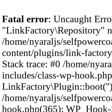
Fatal error
: Uncaught Erro
"LinkFactory\Repository" n
/home/nyaraljs/selfpowerc
content/plugins/link-factor
Stack trace: #0 /home/nyar
includes/class-wp-hook.php
LinkFactory\Plugin::boot(''
/home/nyaraljs/selfpowerco
hook.php(365): WP_Hook->