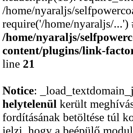
/home/nyaraljs/selfpowerco
require('/home/nyaraljs/...'
/home/nyaraljs/selfpower
content/plugins/link-facto
line
21
Notice
: _load_textdomain_
helytelenül
került meghívás
fordításának betöltése túl ko
jelzi, hogy a beépülő mod