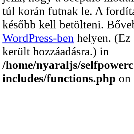
túl korán futnak le. A fordí
később kell betölteni. Bőv
WordPress-ben
helyen. (Ez 
került hozzáadásra.) in
/home/nyaraljs/selfpower
includes/functions.php
on 