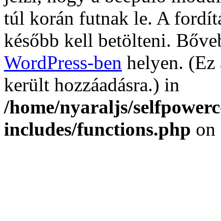
túl korán futnak le. A fordí
később kell betölteni. Bőv
WordPress-ben
helyen. (Ez 
került hozzáadásra.) in
/home/nyaraljs/selfpower
includes/functions.php
on 