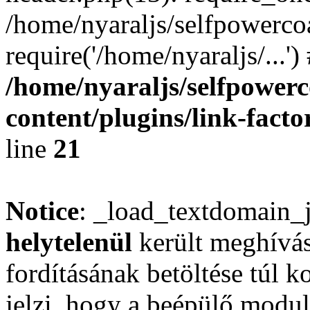
/home/nyaraljs/selfpowerco
require('/home/nyaraljs/...'
/home/nyaraljs/selfpower
content/plugins/link-facto
line
21
Notice
: _load_textdomain_
helytelenül
került meghívás
fordításának betöltése túl ko
jelzi, hogy a beépülő mod