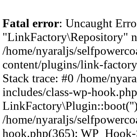
Fatal error
: Uncaught Erro
"LinkFactory\Repository" n
/home/nyaraljs/selfpowerc
content/plugins/link-factor
Stack trace: #0 /home/nyar
includes/class-wp-hook.php
LinkFactory\Plugin::boot(''
/home/nyaraljs/selfpowerco
hook.php(365): WP_Hook->