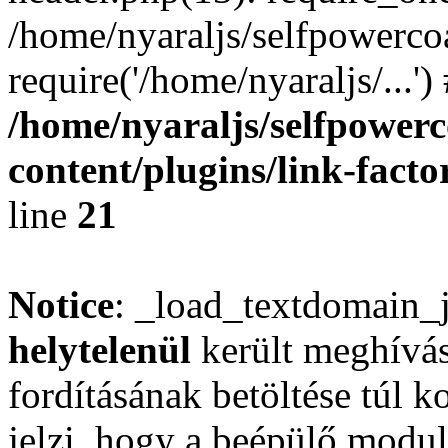
/home/nyaraljs/selfpowerco
require('/home/nyaraljs/...'
/home/nyaraljs/selfpower
content/plugins/link-facto
line
21
Notice
: _load_textdomain_
helytelenül
került meghívás
fordításának betöltése túl ko
jelzi, hogy a beépülő mod