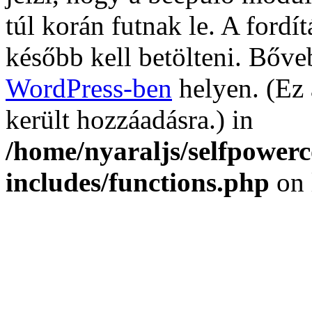
túl korán futnak le. A fordí
később kell betölteni. Bőv
WordPress-ben
helyen. (Ez 
került hozzáadásra.) in
/home/nyaraljs/selfpower
includes/functions.php
on 