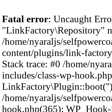
Fatal error
: Uncaught Erro
"LinkFactory\Repository" n
/home/nyaraljs/selfpowerc
content/plugins/link-factor
Stack trace: #0 /home/nyar
includes/class-wp-hook.php
LinkFactory\Plugin::boot(''
/home/nyaraljs/selfpowerco
hook.php(365): WP_Hook->