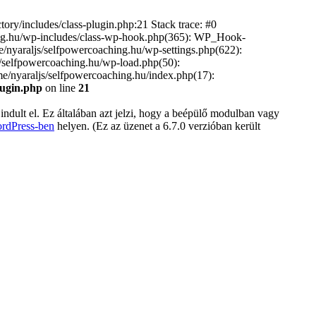
ory/includes/class-plugin.php:21 Stack trace: #0
hing.hu/wp-includes/class-wp-hook.php(365): WP_Hook-
nyaraljs/selfpowercoaching.hu/wp-settings.php(622):
js/selfpowercoaching.hu/wp-load.php(50):
ome/nyaraljs/selfpowercoaching.hu/index.php(17):
lugin.php
on line
21
indult el. Ez általában azt jelzi, hogy a beépülő modulban vagy
ordPress-ben
helyen. (Ez az üzenet a 6.7.0 verzióban került