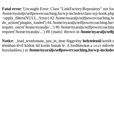
Fatal error
: Uncaught Error: Class "LinkFactory\Repository" not fou
/home/nyaraljs/selfpowercoaching.hu/wp-includes/class-wp-hook.php
>apply_filters(NULL, Array) #2 /home/nyaraljs/selfpowercoaching.h
do_action('plugins_loaded') #4 /home/nyaraljs/selfpowercoaching.hu/
require_once('/home/nyaraljs/...') #6 /home/nyaraljs/selfpowercoachi
require('/home/nyaraljs/...') #8 {main} thrown in
/home/nyaraljs/self
Notice
: _load_textdomain_just_in_time függvény
helytelenül
került 
témában lévő kódok túl korán futnak le. A fordításokat a
művelet
init
hozzáadásra.) in
/home/nyaraljs/selfpowercoaching.hu/wp-includes