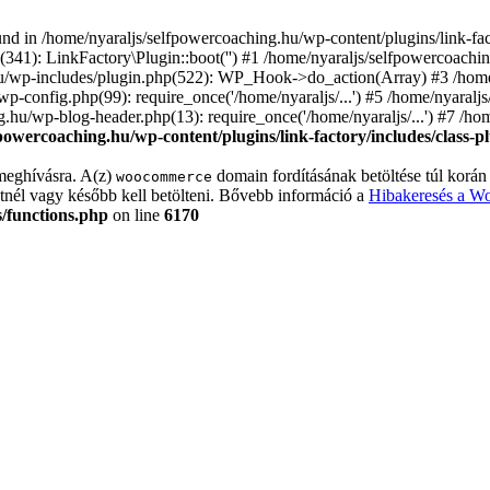
nd in /home/nyaraljs/selfpowercoaching.hu/wp-content/plugins/link-fact
(341): LinkFactory\Plugin::boot('') #1 /home/nyaraljs/selfpowercoac
u/wp-includes/plugin.php(522): WP_Hook->do_action(Array) #3 /home/
wp-config.php(99): require_once('/home/nyaraljs/...') #5 /home/nyaral
ng.hu/wp-blog-header.php(13): require_once('/home/nyaraljs/...') #7 /h
powercoaching.hu/wp-content/plugins/link-factory/includes/class-p
meghívásra. A(z)
domain fordításának betöltése túl korán 
woocommerce
nél vagy később kell betölteni. Bővebb információ a
Hibakeresés a W
/functions.php
on line
6170