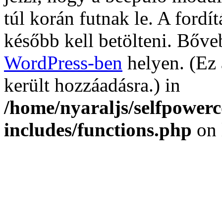
túl korán futnak le. A fordí
később kell betölteni. Bőv
WordPress-ben
helyen. (Ez 
került hozzáadásra.) in
/home/nyaraljs/selfpower
includes/functions.php
on 