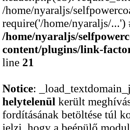
/home/nyaraljs/selfpowerco
require('/home/nyaraljs/...'
/home/nyaraljs/selfpower
content/plugins/link-facto
line
21
Notice
: _load_textdomain_
helytelenül
került meghívás
fordításának betöltése túl ko
jelzi, hogy a beépülő mod