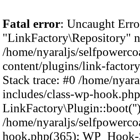
Fatal error
: Uncaught Erro
"LinkFactory\Repository" n
/home/nyaraljs/selfpowerc
content/plugins/link-factor
Stack trace: #0 /home/nyar
includes/class-wp-hook.php
LinkFactory\Plugin::boot(''
/home/nyaraljs/selfpowerco
hook.php(365): WP_Hook->