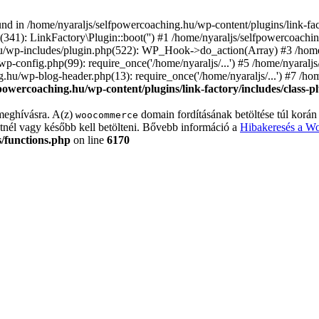
nd in /home/nyaraljs/selfpowercoaching.hu/wp-content/plugins/link-fact
(341): LinkFactory\Plugin::boot('') #1 /home/nyaraljs/selfpowercoac
u/wp-includes/plugin.php(522): WP_Hook->do_action(Array) #3 /home/
wp-config.php(99): require_once('/home/nyaraljs/...') #5 /home/nyaral
ng.hu/wp-blog-header.php(13): require_once('/home/nyaraljs/...') #7 /h
powercoaching.hu/wp-content/plugins/link-factory/includes/class-p
meghívásra. A(z)
domain fordításának betöltése túl korán 
woocommerce
nél vagy később kell betölteni. Bővebb információ a
Hibakeresés a W
/functions.php
on line
6170