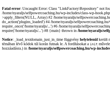
Fatal error
: Uncaught Error: Class "LinkFactory\Repository" not fou
/home/nyaraljs/selfpowercoaching.hu/wp-includes/class-wp-hook.php
>apply_filters(NULL, Array) #2 /home/nyaraljs/selfpowercoaching.h
do_action('plugins_loaded') #4 /home/nyaraljs/selfpowercoaching.hu/
require_once('/home/nyaraljs/...') #6 /home/nyaraljs/selfpowercoachi
require('/home/nyaraljs/...') #8 {main} thrown in
/home/nyaraljs/self
Notice
: _load_textdomain_just_in_time függvény
helytelenül
került 
témában lévő kódok túl korán futnak le. A fordításokat a
művelet
init
hozzáadásra.) in
/home/nyaraljs/selfpowercoaching.hu/wp-includes