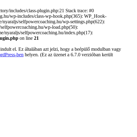
ory/includes/class-plugin.php:21 Stack trace: #0
hing.hu/wp-includes/class-wp-hook.php(365): WP_Hook-
nyaraljs/selfpowercoaching.hu/wp-settings.php(622):
js/selfpowercoaching.hu/wp-load.php(50):
ome/nyaraljs/selfpowercoaching.hu/index.php(17):
lugin.php
on line
21
indult el. Ez általában azt jelzi, hogy a beépülő modulban vagy
ordPress-ben
helyen. (Ez az üzenet a 6.7.0 verzióban került